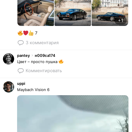
+1
7
3
комментария
pantey
н009са
174
Цвет – просто пушка
Комментировать
uppi
Maybach Vision 6