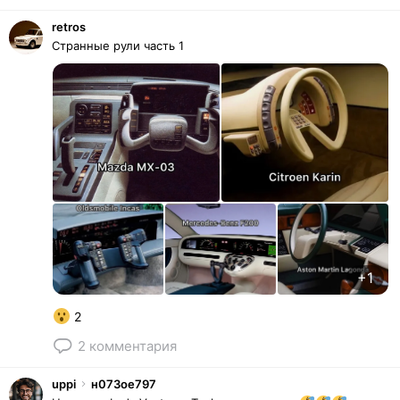
retros
Странные рули часть 1
+1
2
2
комментария
uppi
н073ое
797