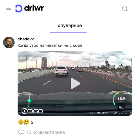
Популярное
chadovv
Когда утро начинается не с кофе
Play
Video
Unmute
5
16
комментариев