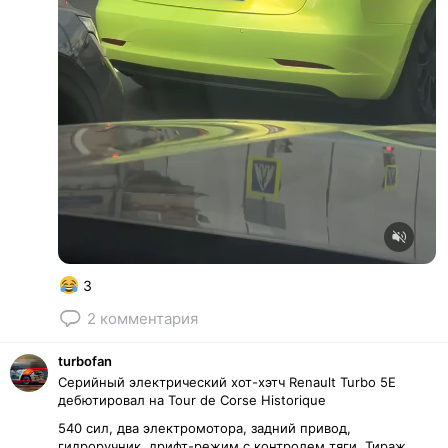
Unmute
3
2
комментария
turbofan
Серийный электрический хот-хэтч Renault Turbo 5E
дебютировал на Tour de Corse Historique
540 сил, два электромотора, задний привод,
гидроручник, дрифт-режим с контролем тяги.
Тираж