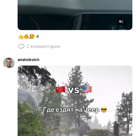
Unmute
4
2
комментария
anatolevich